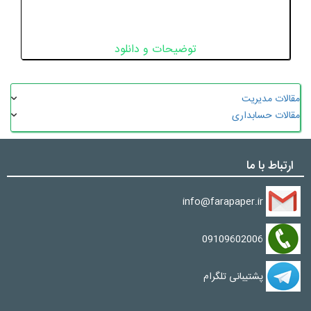
توضیحات و دانلود
مقالات مدیریت
مقالات حسابداری
ارتباط با ما
info@farapaper.ir
09109602006
پشتیبانی تلگرام