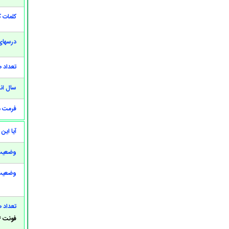
کلمات 
درسهای
تعداد 
سال انت
فرمت م
آیا این
وضعیت 
وضعیت 
تعداد 
فونت ۱۴ B Nazanin