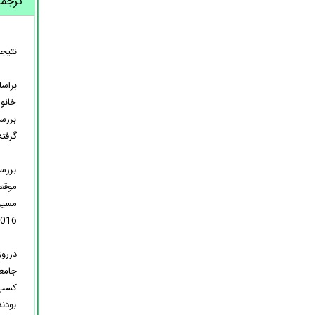
ترجم
نتیجه
براس
خانوا
بررسی
گرفته
بررس
موقعی
016):
دررو
جامع
کسب 
بودن