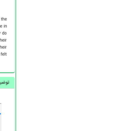
 the
e in
y do
heir
heir
felt
توضیح