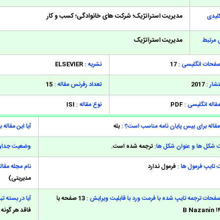
مدیریت استراتژیک؛ شرکت های خانوادگی؛ کسب و کار
کلیدی
مدیریت استراتژیک
 مرتبط
صفحات انگلیسی :
17
نشریه :
ELSEVIER
شار :
2017
تعداد رفرنس مقاله :
15
قاله انگلیسی :
PDF
نوع مقاله :
ISI
 مقاله برای بیس پایان نامه مناسب است؟ :
بله
آیا این مقاله
شکل ها و عنوان شکل ها:
ترجمه شده است.
وضعیت جداول
تایپ فرمول ها :
فرمول ندارد
نام مجله مقاله
مدیریتی)
صفحات ترجمه تایپ شده با فرمت ورد با قابلیت ویرایش :
13 صفحه با
آیا در بسته ت
فاقد هر گونه 