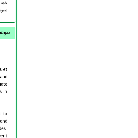
خود 
تحول
نمونه
s et
 and
gate
s in
d to
 and
des.
cent