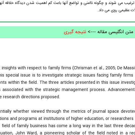
ترغیب می شوند و چگونه ناامنی و تواضع آنها باعث کم اهمیت شدن دیدگاه خلاقه آ
ات عظیمی روی می داد.
 متن انگلیسی مقاله --->
نتیجه گیری
insights with respect to family firms (Chrisman et al., 2005; De Massi
is special issue is to investigate strategic issues facing family firms
within the field. The three articles presented in this issue investi
s associated with the strategic management process. Advancement
e research directions proposed.
ntially whether viewed through the metrics of journal space devote
itions and programs at institutions of higher education, or researchers
he field of family business has come a long way in the last three deca
ituation, John Ward, a pioneering scholar of the field noted in a re