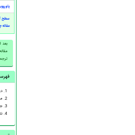
پاورپوی
سطح کی
مقاله 
ترجمه
فهرس
1. دیدگاه مدیریت استراتژیک در شرکت خانوادگی
2. موضوعات و مقالات مربوط به این مسئله
3. جهت گیری های آینده
4. نتیجه گیری